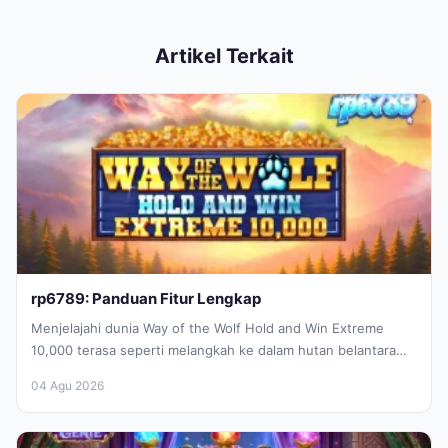
Artikel Terkait
rp6789: Panduan Fitur Lengkap
Menjelajahi dunia Way of the Wolf Hold and Win Extreme
10,000 terasa seperti melangkah ke dalam hutan belantara
yang diselimuti...
04 Agu 2026