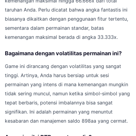
kemenangan maksimal hingga 66.666x dari total
taruhan Anda. Perlu dicatat bahwa angka fantastis ini
biasanya dikaitkan dengan penggunaan fitur tertentu,
sementara dalam permainan standar, batas
kemenangan maksimal berada di angka 33.333x.
Bagaimana dengan volatilitas permainan ini?
Game ini dirancang dengan volatilitas yang sangat
tinggi. Artinya, Anda harus bersiap untuk sesi
permainan yang intens di mana kemenangan mungkin
tidak sering muncul, namun ketika simbol-simbol yang
tepat berbaris, potensi imbalannya bisa sangat
signifikan. Ini adalah permainan yang menuntut
kesabaran dan manajemen saldo 898aa yang cermat.