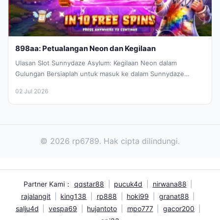
898aa: Petualangan Neon dan Kegilaan
Ulasan Slot Sunnydaze Asylum: Kegilaan Neon dalam
Gulungan Bersiaplah untuk masuk ke dalam Sunnydaze
Asylum, sebuah mahakarya visual dari Pragmatic...
02 Jul 2026
© 2026 rp6789. Hak cipta dilindungi.
Partner Kami：
qqstar88
|
pucuk4d
|
nirwana88
|
rajalangit
|
king138
|
rp888
|
hoki99
|
granat88
|
salju4d
|
vespa69
|
hujantoto
|
mpo777
|
gacor200
|