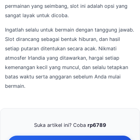
permainan yang seimbang, slot ini adalah opsi yang
sangat layak untuk dicoba.
Ingatlah selalu untuk bermain dengan tanggung jawab.
Slot dirancang sebagai bentuk hiburan, dan hasil
setiap putaran ditentukan secara acak. Nikmati
atmosfer Irlandia yang ditawarkan, hargai setiap
kemenangan kecil yang muncul, dan selalu tetapkan
batas waktu serta anggaran sebelum Anda mulai
bermain.
Suka artikel ini? Coba
rp6789