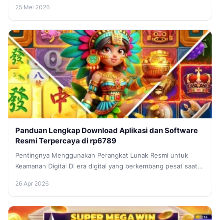
kebutuhan akan aplikasi dan...
25 Mei 2026
Panduan Lengkap Download Aplikasi dan Software
Resmi Terpercaya di rp6789
Pentingnya Menggunakan Perangkat Lunak Resmi untuk
Keamanan Digital Di era digital yang berkembang pesat saat
ini, kebutuhan akan perangkat lunak...
26 Apr 2026