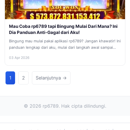
Mau Coba rp6789 tapi Bingung Mulai Dari Mana? Ini
Dia Panduan Anti-Gagal dari Aku!
Bingung mau mulai pakai aplikasi rp6789? Jangan khawatir! Ini
panduan lengkap dari aku, mulai dari langkah awal sampai
fitur tersembunyi...
03 Apr 2026
1
2
Selanjutnya →
© 2026 rp6789. Hak cipta dilindungi.