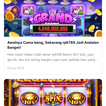
Awalnya Cuma Iseng, Sekarang rp6789 Jadi Andalan
Banget!
Halo Gaes! Kalian Udah Kenal rp6789 Belum Sih? Duh, jujur
aja nih, aku tuh sering banget nyari-nyari aplikasi baru yang...
04 Apr 2026