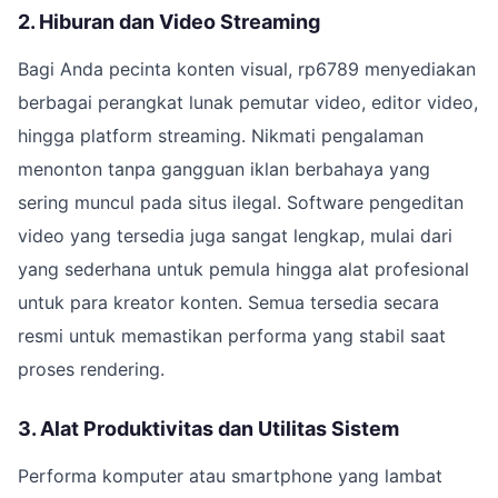
2. Hiburan dan Video Streaming
Bagi Anda pecinta konten visual, rp6789 menyediakan
berbagai perangkat lunak pemutar video, editor video,
hingga platform streaming. Nikmati pengalaman
menonton tanpa gangguan iklan berbahaya yang
sering muncul pada situs ilegal. Software pengeditan
video yang tersedia juga sangat lengkap, mulai dari
yang sederhana untuk pemula hingga alat profesional
untuk para kreator konten. Semua tersedia secara
resmi untuk memastikan performa yang stabil saat
proses rendering.
3. Alat Produktivitas dan Utilitas Sistem
Performa komputer atau smartphone yang lambat