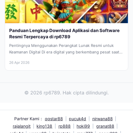
Panduan Lengkap Download Aplikasi dan Software
Resmi Terpercaya di rp6789
Pentingnya Menggunakan Perangkat Lunak Resmi untuk
Keamanan Digital Di era digital yang berkembang pesat saat
ini, kebutuhan akan perangkat lunak...
26 Apr 2026
© 2026 rp6789. Hak cipta dilindungi.
Partner Kami：
qqstar88
|
pucuk4d
|
nirwana88
|
rajalangit
|
king138
|
rp888
|
hoki99
|
granat88
|