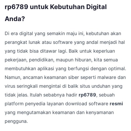
rp6789 untuk Kebutuhan Digital
Anda?
Di era digital yang semakin maju ini, kebutuhan akan
perangkat lunak atau software yang andal menjadi hal
yang tidak bisa ditawar lagi. Baik untuk keperluan
pekerjaan, pendidikan, maupun hiburan, kita semua
membutuhkan aplikasi yang berfungsi dengan optimal.
Namun, ancaman keamanan siber seperti malware dan
virus seringkali mengintai di balik situs unduhan yang
tidak jelas. Itulah sebabnya hadir
rp6789
, sebuah
platform penyedia layanan download software
resmi
yang mengutamakan keamanan dan kenyamanan
pengguna.