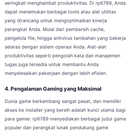
seringkali menghambat produktivitas. Di rp6789, Anda
dapat menemukan berbagai tools atau alat utilitas
yang dirancang untuk mengoptimalkan kinerja
perangkat Anda. Mulai dari pembersih cache,
pengelola file, hingga antivirus tambahan yang bekerja
selaras dengan sistem operasi Anda. Alat-alat
produktivitas seperti pengolah kata dan manajemen
tugas juga tersedia untuk membantu Anda
menyelesaikan pekerjaan dengan lebih efisien.
4. Pengalaman Gaming yang Maksimal
Dunia game berkembang sangat pesat, dan memiliki
akses ke installer yang bersih adalah kunci utama bagi
para gamer. rp6789 menyediakan berbagai judul game
populer dan perangkat lunak pendukung game