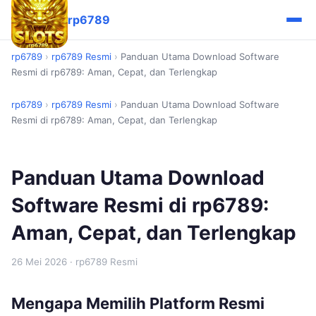
rp6789
rp6789
›
rp6789 Resmi
›
Panduan Utama Download Software
Resmi di rp6789: Aman, Cepat, dan Terlengkap
rp6789
›
rp6789 Resmi
›
Panduan Utama Download Software
Resmi di rp6789: Aman, Cepat, dan Terlengkap
Panduan Utama Download
Software Resmi di rp6789:
Aman, Cepat, dan Terlengkap
26 Mei 2026
· rp6789 Resmi
Mengapa Memilih Platform Resmi