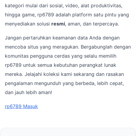
kategori mulai dari sosial, video, alat produktivitas,
hingga game, rp6789 adalah platform satu pintu yang
menyediakan solusi
resmi
, aman, dan terpercaya.
Jangan pertaruhkan keamanan data Anda dengan
mencoba situs yang meragukan. Bergabunglah dengan
komunitas pengguna cerdas yang selalu memilih
rp6789 untuk semua kebutuhan perangkat lunak
mereka. Jelajahi koleksi kami sekarang dan rasakan
pengalaman mengunduh yang berbeda, lebih cepat,
dan jauh lebih aman!
rp6789 Masuk