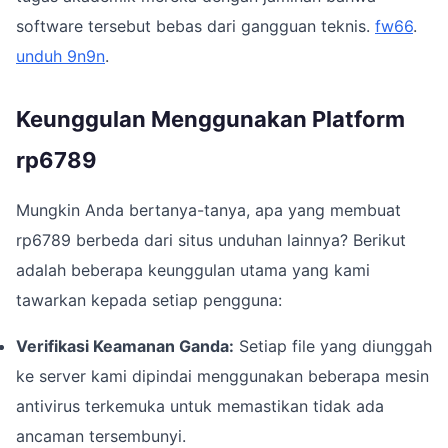
software tersebut bebas dari gangguan teknis.
fw66
.
unduh 9n9n
.
Keunggulan Menggunakan Platform
rp6789
Mungkin Anda bertanya-tanya, apa yang membuat
rp6789 berbeda dari situs unduhan lainnya? Berikut
adalah beberapa keunggulan utama yang kami
tawarkan kepada setiap pengguna:
Verifikasi Keamanan Ganda:
Setiap file yang diunggah
ke server kami dipindai menggunakan beberapa mesin
antivirus terkemuka untuk memastikan tidak ada
ancaman tersembunyi.