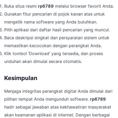
Buka situs resmi
rp6789
melalui browser favorit Anda.
Gunakan fitur pencarian di pojok kanan atas untuk
mengetik nama software yang Anda butuhkan.
Pilih aplikasi dari daftar hasil pencarian yang muncul.
Baca deskripsi singkat dan persyaratan sistem untuk
memastikan kecocokan dengan perangkat Anda.
Klik tombol ‘Download’ yang tersedia, dan proses
unduhan akan dimulai secara otomatis.
Kesimpulan
Menjaga integritas perangkat digital Anda dimulai dari
pilihan tempat Anda mengunduh software.
rp6789
hadir sebagai jawaban atas kekhawatiran masyarakat
akan keamanan aplikasi di internet. Dengan berbagai