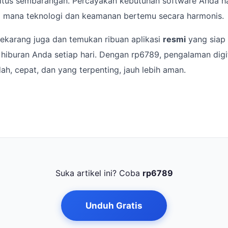
itus sembarangan. Percayakan kebutuhan software Anda h
i mana teknologi dan keamanan bertemu secara harmonis.
ekarang juga dan temukan ribuan aplikasi
resmi
yang siap
 hiburan Anda setiap hari. Dengan rp6789, pengalaman dig
ah, cepat, dan yang terpenting, jauh lebih aman.
Suka artikel ini? Coba
rp6789
Unduh Gratis