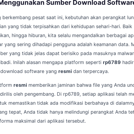
 Menggunakan Sumber Download Softwar
ng berkembang pesat saat ini, kebutuhan akan perangkat lu
ian yang tidak terpisahkan dari kehidupan sehari-hari. Baik
ikan, hingga hiburan, kita selalu mengandalkan berbagai ap
ar yang sering dihadapi pengguna adalah keamanan data.
ber yang tidak jelas dapat berisiko pada masuknya malware
ibadi. Inilah alasan mengapa platform seperti
rp6789
hadir
 download software yang
resmi
dan terpercaya.
tform
resmi
memberikan jaminan bahwa file yang Anda und
irilis oleh pengembang. Di rp6789, setiap aplikasi telah m
untuk memastikan tidak ada modifikasi berbahaya di dalam
ng tepat, Anda tidak hanya melindungi perangkat Anda tet
rma maksimal dari aplikasi tersebut.