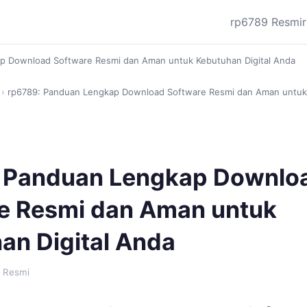
rp6789 Resmi
p Download Software Resmi dan Aman untuk Kebutuhan Digital Anda
›
rp6789: Panduan Lengkap Download Software Resmi dan Aman untuk 
 Panduan Lengkap Downlo
e Resmi dan Aman untuk
an Digital Anda
9 Resmi