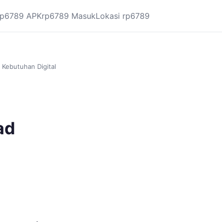
rp6789 APK
rp6789 Masuk
Lokasi rp6789
Kebutuhan Digital
ad