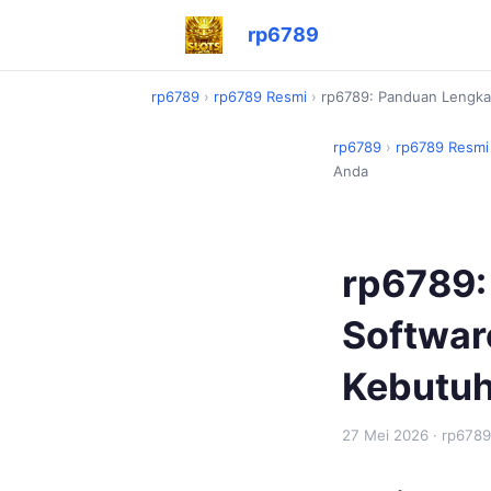
rp6789
rp6789
›
rp6789 Resmi
›
rp6789: Panduan Lengka
rp6789
›
rp6789 Resmi
Anda
rp6789:
Softwar
Kebutuh
27 Mei 2026
· rp678