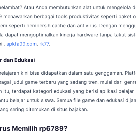
melambat? Atau Anda membutuhkan alat untuk mengelola 
 menawarkan berbagai tools produktivitas seperti paket of
istem seperti pembersih cache dan antivirus. Dengan meng
da dapat mengoptimalkan kinerja hardware tanpa takut sis
il.
apkfa99.com
.
rk77
.
r dan Edukasi
elajaran kini bisa didapatkan dalam satu genggaman. Plat
gai judul game terbaru yang sedang tren, mulai dari genre 
 itu, terdapat kategori edukasi yang berisi aplikasi belajar
bantu belajar untuk siswa. Semua file game dan edukasi dijam
ang sering ditemukan di situs bajakan.
us Memilih rp6789?