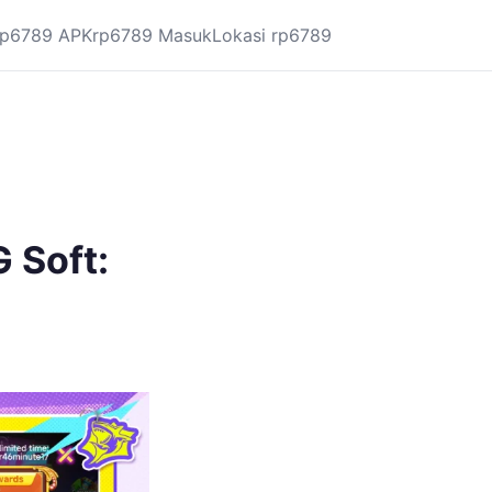
rp6789 APK
rp6789 Masuk
Lokasi rp6789
 Soft: