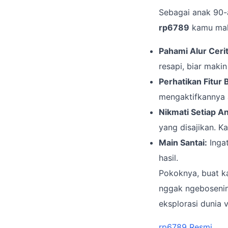
Sebagai anak 90-
rp6789
kamu mak
Pahami Alur Cerit
resapi, biar makin
Perhatikan Fitur 
mengaktifkannya 
Nikmati Setiap An
yang disajikan. Ka
Main Santai:
Ingat
hasil.
Pokoknya, buat k
nggak ngeboseni
eksplorasi dunia
rp6789 Resmi