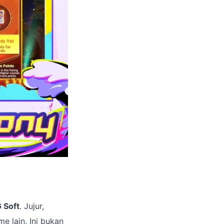
 Soft
. Jujur,
e lain. Ini bukan