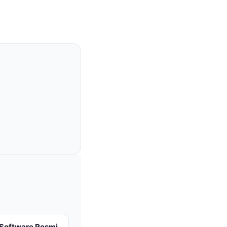
Software Resmi