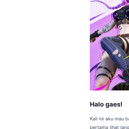
Halo gaes!
Kali ini aku mau
pertama lihat lan