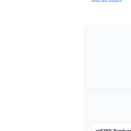
rp6789: Pandua