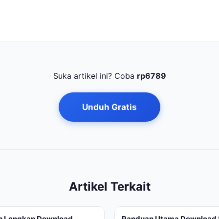
Suka artikel ini? Coba
rp6789
Unduh Gratis
Artikel Terkait
n Lengkap Download
Panduan Utama Download 