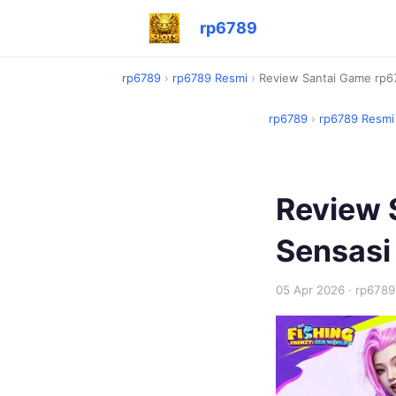
rp6789
rp6789
›
rp6789 Resmi
›
Review Santai Game rp67
rp6789
›
rp6789 Resmi
Review 
Sensasi
05 Apr 2026
· rp6789