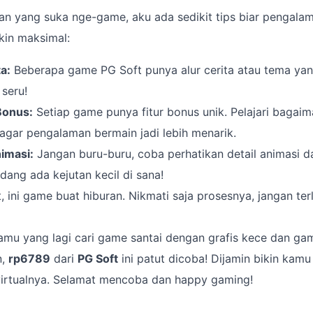
an yang suka nge-game, aku ada sedikit tips biar pengala
in maksimal:
a:
Beberapa game PG Soft punya alur cerita atau tema ya
 seru!
Bonus:
Setiap game punya fitur bonus unik. Pelajari bagai
agar pengalaman bermain jadi lebih menarik.
imasi:
Jangan buru-buru, coba perhatikan detail animasi d
dang ada kejutan kecil di sana!
, ini game buat hiburan. Nikmati saja prosesnya, jangan ter
amu yang lagi cari game santai dengan grafis kece dan ga
n,
rp6789
dari
PG Soft
ini patut dicoba! Dijamin bikin kamu
 virtualnya. Selamat mencoba dan happy gaming!